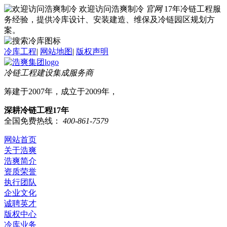
欢迎访问浩爽制冷
官网
17年冷链工程服
务经验，提供冷库设计、安装建造、维保及冷链园区规划方
案。
冷库工程
|
网站地图
|
版权声明
冷链工程建设集成服务商
筹建于2007年，成立于2009年，
深耕冷链工程17年
全国免费热线：
400-861-7579
网站首页
关于浩爽
浩爽简介
资质荣誉
执行团队
企业文化
诚聘英才
版权中心
冷库业务