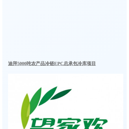
迪拜5000吨农产品冷链EPC总承包冷库项目