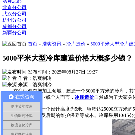
浩爽总部
北京分公司
武汉分公司
杭州分公司
成都分公司
新疆分公司
首页
»
浩爽资讯
»
冷库造价
»
5000平米大型冷库
5000平米大型冷库建造价格大概多少钱？
发布时间：2025年08月27日 19:27
作者：浩爽制冷
来源：浩爽制冷
在商业储存与加工领域，建造一个5000平方米的冷库，其
在线咨询
划投入此项目的企业或个人而言，
冷库造价
自然成为了大家关
冷库节能改造
据经验估算，一个设计高度为5米、容积达25000立方米的5
安装运输、税金以及后期的维护保养等成本。冷库采用10/15
生物医药冷库
物流仓储冷库
生鲜餐饮冷库