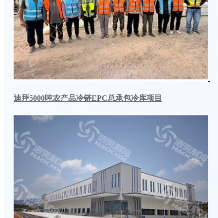
迪拜5000吨农产品冷链EPC总承包冷库项目