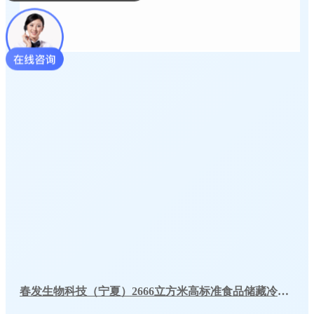
春发生物科技（宁夏）2666立方米高标准食品储藏冷库工程案例