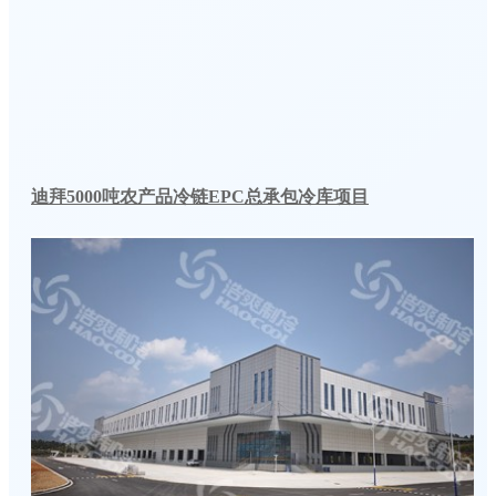
迪拜5000吨农产品冷链EPC总承包冷库项目