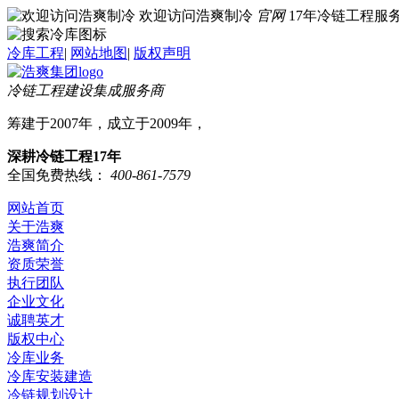
欢迎访问浩爽制冷
官网
17年冷链工程
冷库工程
|
网站地图
|
版权声明
冷链工程建设集成服务商
筹建于2007年，成立于2009年，
深耕冷链工程17年
全国免费热线：
400-861-7579
网站首页
关于浩爽
浩爽简介
资质荣誉
执行团队
企业文化
诚聘英才
版权中心
冷库业务
冷库安装建造
冷链规划设计