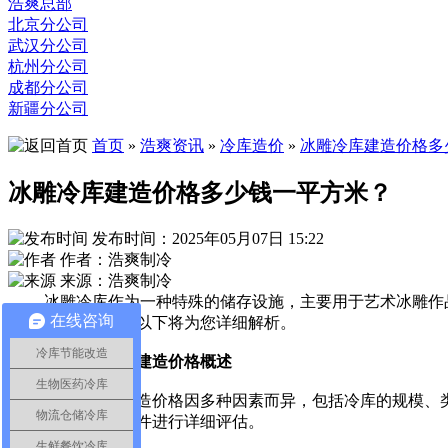
浩爽总部
北京分公司
武汉分公司
杭州分公司
成都分公司
新疆分公司
首页
»
浩爽资讯
»
冷库造价
»
冰雕冷库建造价格多
冰雕冷库建造价格多少钱一平方米？
发布时间：2025年05月07日 15:22
作者：浩爽制冷
来源：浩爽制冷
冰雕冷库作为一种特殊的储存设施，主要用于艺术冰雕作品
在线咨询
少钱一平方米呢？以下将为您详细解析。
冷库节能改造
一、冰雕冷库建造价格概述
生物医药冷库
冰雕冷库的建造价格因多种因素而异，包括冷库的规模、类
物流仓储冷库
根据实际需求和条件进行详细评估。
生鲜餐饮冷库