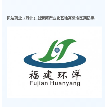
贝达药业（嵊州）创新药产业化基地高标准医药防爆冷库建造工程案例