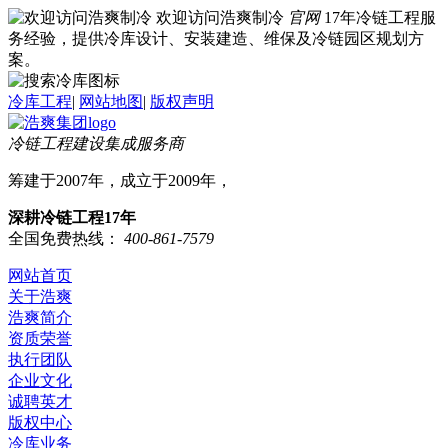
欢迎访问浩爽制冷
官网
17年冷链工程服
务经验，提供冷库设计、安装建造、维保及冷链园区规划方
案。
冷库工程
|
网站地图
|
版权声明
冷链工程建设集成服务商
筹建于2007年，成立于2009年，
深耕冷链工程17年
全国免费热线：
400-861-7579
网站首页
关于浩爽
浩爽简介
资质荣誉
执行团队
企业文化
诚聘英才
版权中心
冷库业务