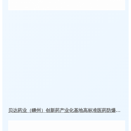
贝达药业（嵊州）创新药产业化基地高标准医药防爆冷库建造工程案例