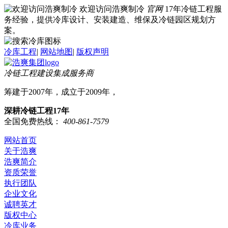
欢迎访问浩爽制冷
官网
17年冷链工程服
务经验，提供冷库设计、安装建造、维保及冷链园区规划方
案。
冷库工程
|
网站地图
|
版权声明
冷链工程建设集成服务商
筹建于2007年，成立于2009年，
深耕冷链工程17年
全国免费热线：
400-861-7579
网站首页
关于浩爽
浩爽简介
资质荣誉
执行团队
企业文化
诚聘英才
版权中心
冷库业务