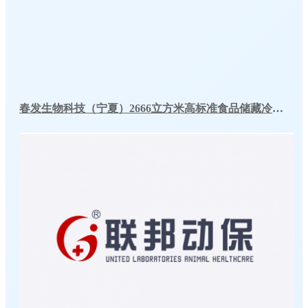
春发生物科技（宁夏）2666立方米高标准食品储藏冷库工程案例