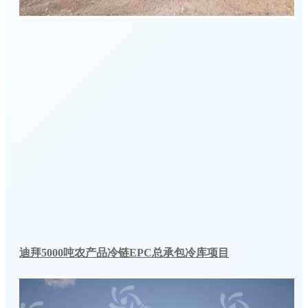
迪拜5000吨农产品冷链EPC总承包冷库项目