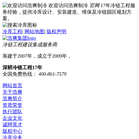
欢迎访问浩爽制冷
官网
17年冷链工程服
务经验，提供冷库设计、安装建造、维保及冷链园区规划方
案。
冷库工程
|
网站地图
|
版权声明
冷链工程建设集成服务商
筹建于2007年，成立于2009年，
深耕冷链工程17年
全国免费热线：
400-861-7579
网站首页
关于浩爽
浩爽简介
资质荣誉
执行团队
企业文化
诚聘英才
版权中心
冷库业务