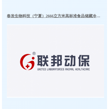
春发生物科技（宁夏）2666立方米高标准食品储藏冷库工程案例