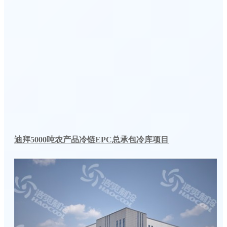
迪拜5000吨农产品冷链EPC总承包冷库项目