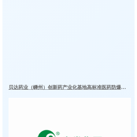
贝达药业（嵊州）创新药产业化基地高标准医药防爆冷库建造工程案例