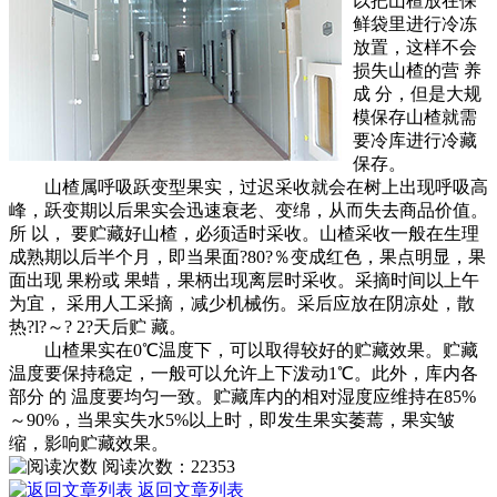
以把山楂放在保
鲜袋里进行冷冻
放置，这样不会
损失山楂的营 养
成 分，但是大规
模保存山楂就需
要冷库进行冷藏
保存。
山楂属呼吸跃变型果实，过迟采收就会在树上出现呼吸高
峰，跃变期以后果实会迅速衰老、变绵，从而失去商品价值。
所 以， 要贮藏好山楂，必须适时采收。山楂采收一般在生理
成熟期以后半个月，即当果面?80?％变成红色，果点明显，果
面出现 果粉或 果蜡，果柄出现离层时采收。采摘时间以上午
为宜， 采用人工采摘，减少机械伤。采后应放在阴凉处，散
热?l?～? 2?天后贮 藏。
山楂果实在0℃温度下，可以取得较好的贮藏效果。贮藏
温度要保持稳定，一般可以允许上下泼动1℃。此外，库内各
部分 的 温度要均匀一致。贮藏库内的相对湿度应维持在85%
～90%，当果实失水5%以上时，即发生果实萎蔫，果实皱
缩，影响贮藏效果。
阅读次数：
22353
返回文章列表