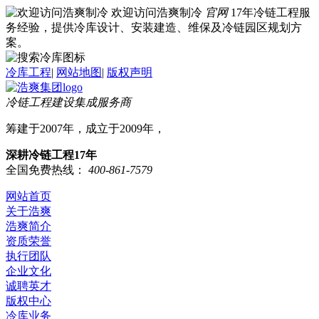
欢迎访问浩爽制冷
官网
17年冷链工程服
务经验，提供冷库设计、安装建造、维保及冷链园区规划方
案。
冷库工程
|
网站地图
|
版权声明
冷链工程建设集成服务商
筹建于2007年，成立于2009年，
深耕冷链工程17年
全国免费热线：
400-861-7579
网站首页
关于浩爽
浩爽简介
资质荣誉
执行团队
企业文化
诚聘英才
版权中心
冷库业务