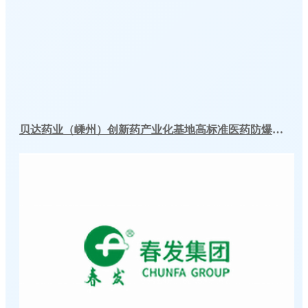
贝达药业（嵊州）创新药产业化基地高标准医药防爆冷库建造工程案例