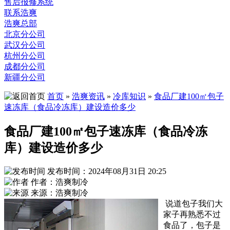
售后报修系统
联系浩爽
浩爽总部
北京分公司
武汉分公司
杭州分公司
成都分公司
新疆分公司
首页
»
浩爽资讯
»
冷库知识
»
食品厂建100㎡包子
速冻库（食品冷冻库）建设造价多少
食品厂建100㎡包子速冻库（食品冷冻
库）建设造价多少
发布时间：2024年08月31日 20:25
作者：浩爽制冷
来源：浩爽制冷
说道包子我们大
家子再熟悉不过
食品了，包子是