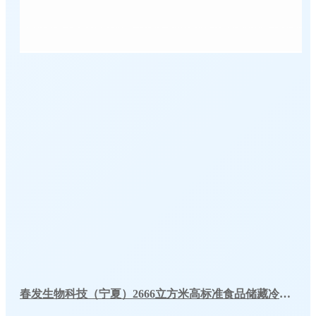
春发生物科技（宁夏）2666立方米高标准食品储藏冷库工程案例