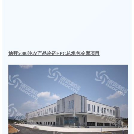
迪拜5000吨农产品冷链EPC总承包冷库项目