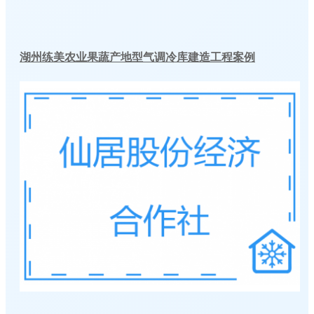
湖州练美农业果蔬产地型气调冷库建造工程案例