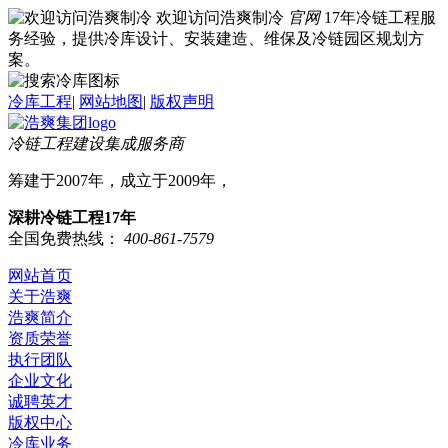
欢迎访问浩爽制冷
官网
17年冷链工程服
务经验，提供冷库设计、安装建造、维保及冷链园区规划方
案。
冷库工程
|
网站地图
|
版权声明
冷链工程建设集成服务商
筹建于2007年，成立于2009年，
深耕冷链工程17年
全国免费热线：
400-861-7579
网站首页
关于浩爽
浩爽简介
资质荣誉
执行团队
企业文化
诚聘英才
版权中心
冷库业务