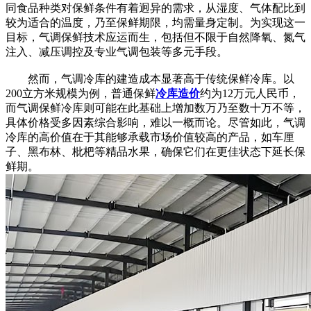
同食品种类对保鲜条件有着迥异的需求，从湿度、气体配比到
较为适合的温度，乃至保鲜期限，均需量身定制。为实现这一
目标，气调保鲜技术应运而生，包括但不限于自然降氧、氮气
注入、减压调控及专业气调包装等多元手段。
然而，气调冷库的建造成本显著高于传统保鲜冷库。以
200立方米规模为例，普通保鲜
冷库造价
约为12万元人民币，
而气调保鲜冷库则可能在此基础上增加数万乃至数十万不等，
具体价格受多因素综合影响，难以一概而论。尽管如此，气调
冷库的高价值在于其能够承载市场价值较高的产品，如车厘
子、黑布林、枇杷等精品水果，确保它们在更佳状态下延长保
鲜期。