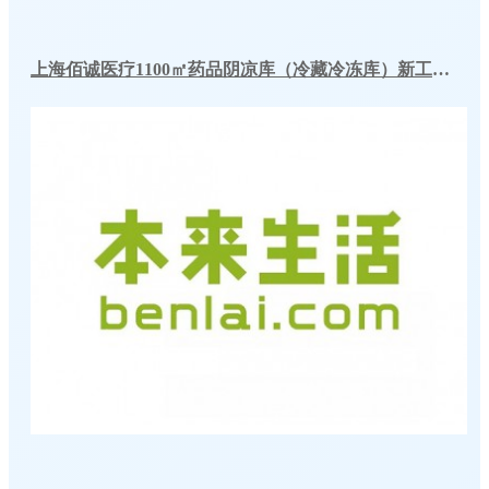
上海佰诚医疗1100㎡药品阴凉库（冷藏冷冻库）新工程案例