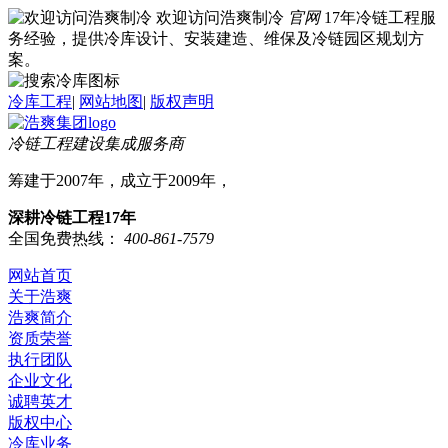
欢迎访问浩爽制冷
官网
17年冷链工程服
务经验，提供冷库设计、安装建造、维保及冷链园区规划方
案。
冷库工程
|
网站地图
|
版权声明
冷链工程建设集成服务商
筹建于2007年，成立于2009年，
深耕冷链工程17年
全国免费热线：
400-861-7579
网站首页
关于浩爽
浩爽简介
资质荣誉
执行团队
企业文化
诚聘英才
版权中心
冷库业务