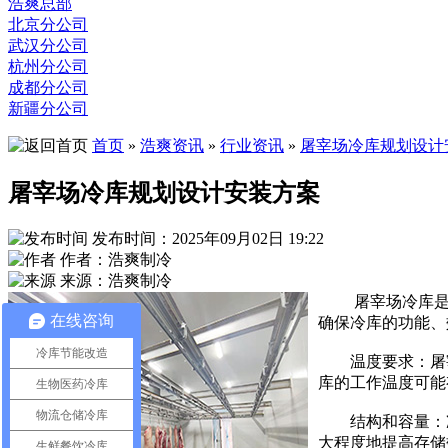
浩爽总部
北京分公司
武汉分公司
杭州分公司
成都分公司
新疆分公司
首页
»
浩爽资讯
»
行业资讯
»
屠宰场冷库规划设计
屠宰场冷库规划设计安装方案
发布时间：2025年09月02日 19:22
作者：浩爽制冷
来源：浩爽制冷
屠宰场冷库
在线咨询
确保冷库的功能、
冷库节能改造
温度要求：屠宰
库的工作温度可能
生物医药冷库
物流仓储冷库
结构和容量：冷
大程度地提高存储
生鲜餐饮冷库