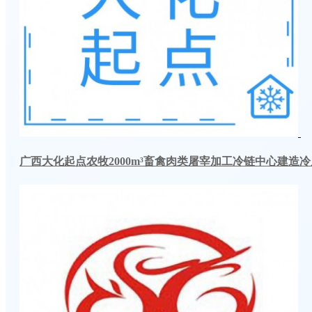
广西大化起点农牧2000m³畜禽肉类屠宰加工冷链中心建造