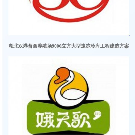
湖北双港畜禽养殖场9000立方大型速冻冷库工程建造方案