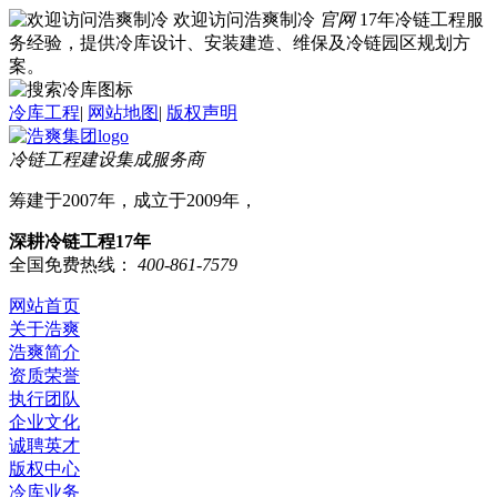
欢迎访问浩爽制冷
官网
17年冷链工程服
务经验，提供冷库设计、安装建造、维保及冷链园区规划方
案。
冷库工程
|
网站地图
|
版权声明
冷链工程建设集成服务商
筹建于2007年，成立于2009年，
深耕冷链工程17年
全国免费热线：
400-861-7579
网站首页
关于浩爽
浩爽简介
资质荣誉
执行团队
企业文化
诚聘英才
版权中心
冷库业务