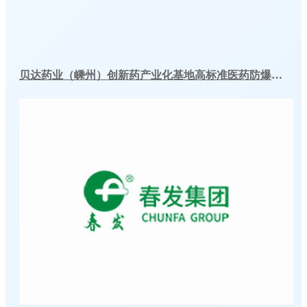
贝达药业（嵊州）创新药产业化基地高标准医药防爆冷库建造工程案例