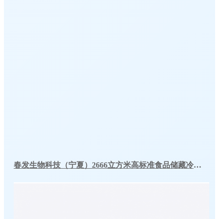
春发生物科技（宁夏）2666立方米高标准食品储藏冷库工程案例