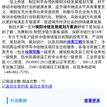
综上所述，制定科学合理的衡阳冷链发展规划方案，对于
推动冷链物流行业的健康发展、提升城市物流水平具有重要意
义。衡阳应充分发挥自身资源优势，积极引导企业加大投入，
推动冷链物流行业朝着现代化、智能化、高效化的方向发展，
以更好地满足市场需求，促进城市经济社会的持续健康发展。
相信大家一定对
衡阳冷链发展规划方案设计
有了更加深入
的了解，浩爽制冷-智慧冷链方案集成商，深耕冷链行业16年
+，专注于为客户提供冷链领域项目前期的投资开发、产业研
究、策划咨询、规划设计，以及后期的
冷库工程
安装施工、冷
库招商运维管理等冷链物流项目全过程服务，各项冷库施工资
质齐全（包含
冷库安装
一级资质、建筑机电安装工程专业承包
一级资质、防水防腐保温工程专业承包一级资质、工业管道安
装 GC2资质、ISO9001:2015质量认证等资质），300+人冷库
专业施工团队，3500+冷链项目工程案例，欢迎来电咨询
（400-861-7579）。
阅读次数：
75
返回文章列表
行业案例
查看更多