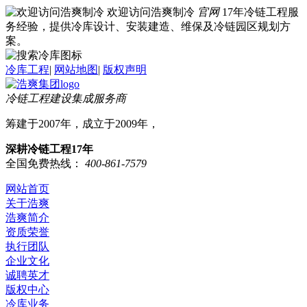
欢迎访问浩爽制冷
官网
17年冷链工程服
务经验，提供冷库设计、安装建造、维保及冷链园区规划方
案。
冷库工程
|
网站地图
|
版权声明
冷链工程建设集成服务商
筹建于2007年，成立于2009年，
深耕冷链工程17年
全国免费热线：
400-861-7579
网站首页
关于浩爽
浩爽简介
资质荣誉
执行团队
企业文化
诚聘英才
版权中心
冷库业务