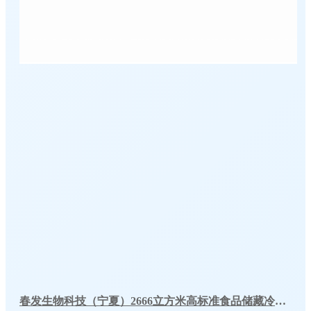
春发生物科技（宁夏）2666立方米高标准食品储藏冷库工程案例