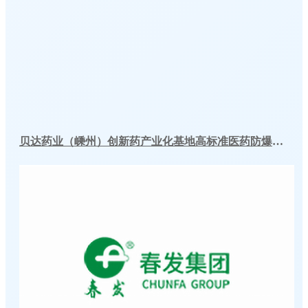
贝达药业（嵊州）创新药产业化基地高标准医药防爆冷库建造工程案例