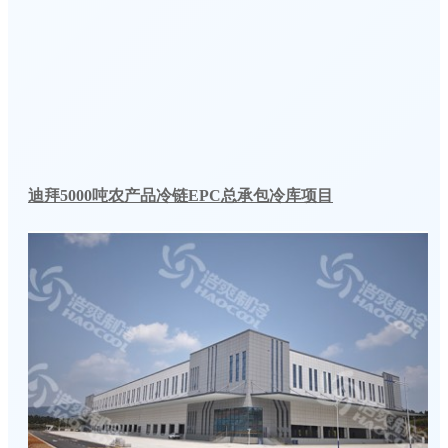
迪拜5000吨农产品冷链EPC总承包冷库项目