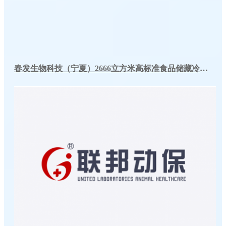
春发生物科技（宁夏）2666立方米高标准食品储藏冷库工程案例