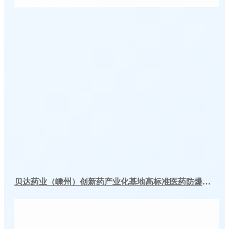
贝达药业（嵊州）创新药产业化基地高标准医药防爆冷库建造工程案例