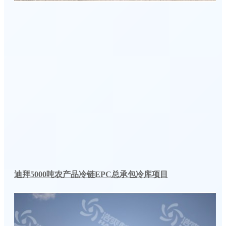
迪拜5000吨农产品冷链EPC总承包冷库项目