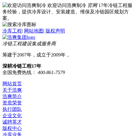
欢迎访问浩爽制冷
官网
17年冷链工程服
务经验，提供冷库设计、安装建造、维保及冷链园区规划方
案。
冷库工程
|
网站地图
|
版权声明
冷链工程建设集成服务商
筹建于2007年，成立于2009年，
深耕冷链工程17年
全国免费热线：
400-861-7579
网站首页
关于浩爽
浩爽简介
资质荣誉
执行团队
企业文化
诚聘英才
版权中心
冷库业务