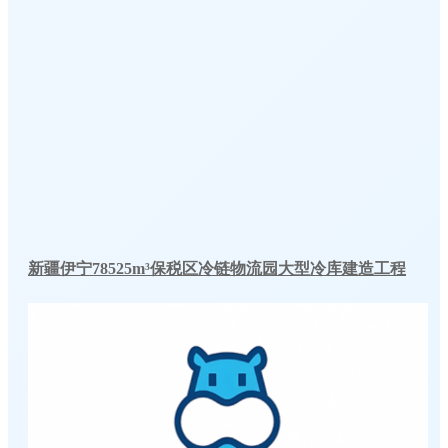
新疆伊宁78525m³保税区冷链物流园大型冷库建造工程