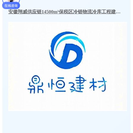
安徽翔威供应链14500m³保税区冷链物流冷库工程建造案例