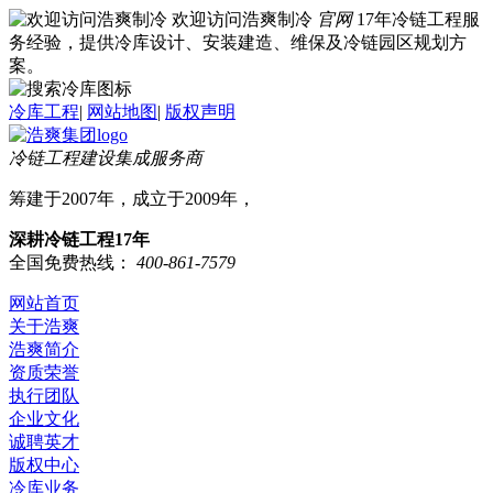
欢迎访问浩爽制冷
官网
17年冷链工程服
务经验，提供冷库设计、安装建造、维保及冷链园区规划方
案。
冷库工程
|
网站地图
|
版权声明
冷链工程建设集成服务商
筹建于2007年，成立于2009年，
深耕冷链工程17年
全国免费热线：
400-861-7579
网站首页
关于浩爽
浩爽简介
资质荣誉
执行团队
企业文化
诚聘英才
版权中心
冷库业务