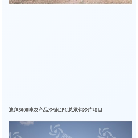
迪拜5000吨农产品冷链EPC总承包冷库项目