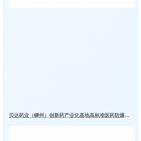
贝达药业（嵊州）创新药产业化基地高标准医药防爆冷库建造工程案例