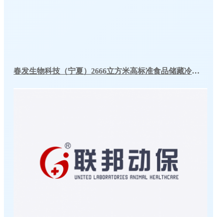
春发生物科技（宁夏）2666立方米高标准食品储藏冷库工程案例