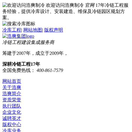
欢迎访问浩爽制冷
官网
17年冷链工程服
务经验，提供冷库设计、安装建造、维保及冷链园区规划方
案。
冷库工程
|
网站地图
|
版权声明
冷链工程建设集成服务商
筹建于2007年，成立于2009年，
深耕冷链工程17年
全国免费热线：
400-861-7579
网站首页
关于浩爽
浩爽简介
资质荣誉
执行团队
企业文化
诚聘英才
版权中心
冷库业务