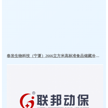
春发生物科技（宁夏）2666立方米高标准食品储藏冷库工程案例