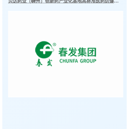
贝达药业（嵊州）创新药产业化基地高标准医药防爆冷库建造工程案例