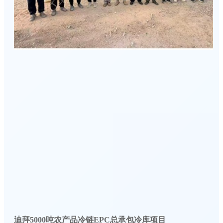
迪拜5000吨农产品冷链EPC总承包冷库项目