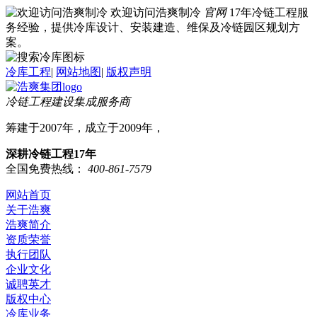
欢迎访问浩爽制冷
官网
17年冷链工程服
务经验，提供冷库设计、安装建造、维保及冷链园区规划方
案。
冷库工程
|
网站地图
|
版权声明
冷链工程建设集成服务商
筹建于2007年，成立于2009年，
深耕冷链工程17年
全国免费热线：
400-861-7579
网站首页
关于浩爽
浩爽简介
资质荣誉
执行团队
企业文化
诚聘英才
版权中心
冷库业务