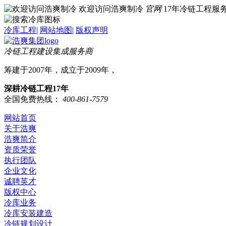
欢迎访问浩爽制冷
官网
17年冷链工程
冷库工程
|
网站地图
|
版权声明
冷链工程建设集成服务商
筹建于2007年，成立于2009年，
深耕冷链工程17年
全国免费热线：
400-861-7579
网站首页
关于浩爽
浩爽简介
资质荣誉
执行团队
企业文化
诚聘英才
版权中心
冷库业务
冷库安装建造
冷链规划设计