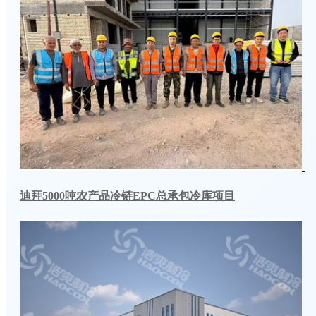
迪拜5000吨农产品冷链EPC总承包冷库项目