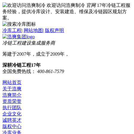
欢迎访问浩爽制冷
官网
17年冷链工程服
务经验，提供冷库设计、安装建造、维保及冷链园区规划方
案。
冷库工程
|
网站地图
|
版权声明
冷链工程建设集成服务商
筹建于2007年，成立于2009年，
深耕冷链工程17年
全国免费热线：
400-861-7579
网站首页
关于浩爽
浩爽简介
资质荣誉
执行团队
企业文化
诚聘英才
版权中心
冷库业务