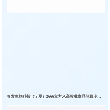
春发生物科技（宁夏）2666立方米高标准食品储藏冷库工程案例