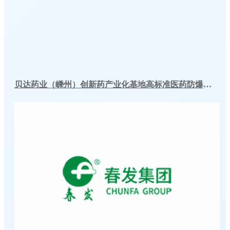
贝达药业（嵊州）创新药产业化基地高标准医药防爆冷库建造工程案例