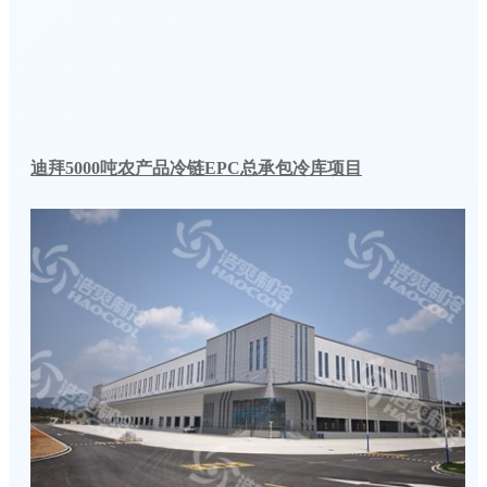
迪拜5000吨农产品冷链EPC总承包冷库项目