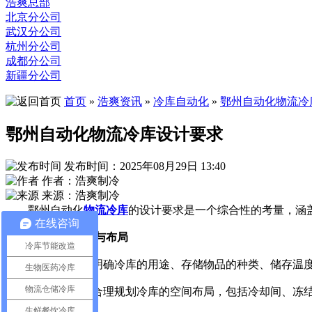
浩爽总部
北京分公司
武汉分公司
杭州分公司
成都分公司
新疆分公司
首页
»
浩爽资讯
»
冷库自动化
»
鄂州自动化物流冷
鄂州自动化物流冷库设计要求
发布时间：2025年08月29日 13:40
作者：浩爽制冷
来源：浩爽制冷
鄂州自动化
物流冷库
的设计要求是一个综合性的考量，涵
在线咨询
一、整体规划与布局
冷库节能改造
1.需求分析：明确冷库的用途、存储物品的种类、储存温度
生物医药冷库
物流仓储冷库
2.空间布局：合理规划冷库的空间布局，包括冷却间、冻结
生鲜餐饮冷库