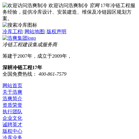
欢迎访问浩爽制冷
官网
17年冷链工程服
务经验，提供冷库设计、安装建造、维保及冷链园区规划方
案。
冷库工程
|
网站地图
|
版权声明
冷链工程建设集成服务商
筹建于2007年，成立于2009年，
深耕冷链工程17年
全国免费热线：
400-861-7579
网站首页
关于浩爽
浩爽简介
资质荣誉
执行团队
企业文化
诚聘英才
版权中心
冷库业务