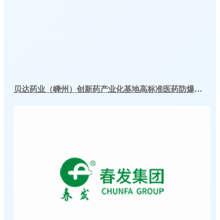
贝达药业（嵊州）创新药产业化基地高标准医药防爆冷库建造工程案例