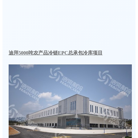
迪拜5000吨农产品冷链EPC总承包冷库项目