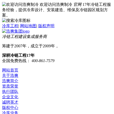
欢迎访问浩爽制冷
官网
17年冷链工程服
务经验，提供冷库设计、安装建造、维保及冷链园区规划方
案。
冷库工程
|
网站地图
|
版权声明
冷链工程建设集成服务商
筹建于2007年，成立于2009年，
深耕冷链工程17年
全国免费热线：
400-861-7579
网站首页
关于浩爽
浩爽简介
资质荣誉
执行团队
企业文化
诚聘英才
版权中心
冷库业务