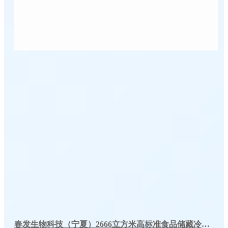
春发生物科技（宁夏）2666立方米高标准食品储藏冷库工程案例