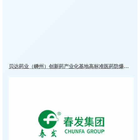
贝达药业（嵊州）创新药产业化基地高标准医药防爆冷库建造工程案例