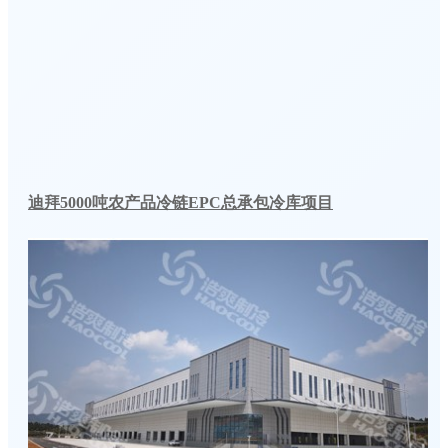
迪拜5000吨农产品冷链EPC总承包冷库项目