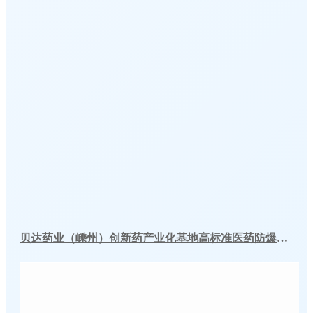
贝达药业（嵊州）创新药产业化基地高标准医药防爆冷库建造工程案例