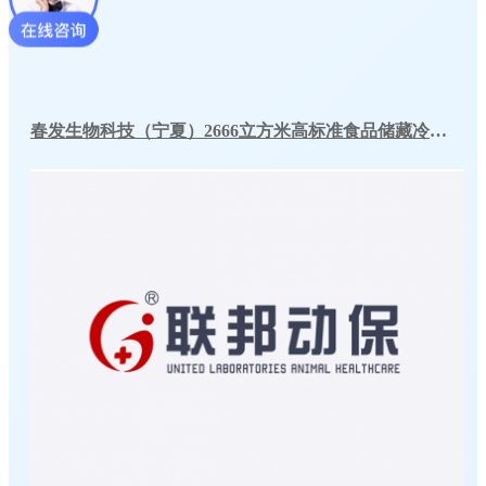
春发生物科技（宁夏）2666立方米高标准食品储藏冷库工程案例