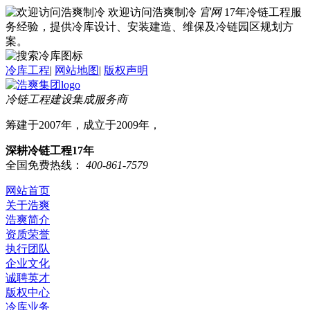
欢迎访问浩爽制冷
官网
17年冷链工程服
务经验，提供冷库设计、安装建造、维保及冷链园区规划方
案。
冷库工程
|
网站地图
|
版权声明
冷链工程建设集成服务商
筹建于2007年，成立于2009年，
深耕冷链工程17年
全国免费热线：
400-861-7579
网站首页
关于浩爽
浩爽简介
资质荣誉
执行团队
企业文化
诚聘英才
版权中心
冷库业务