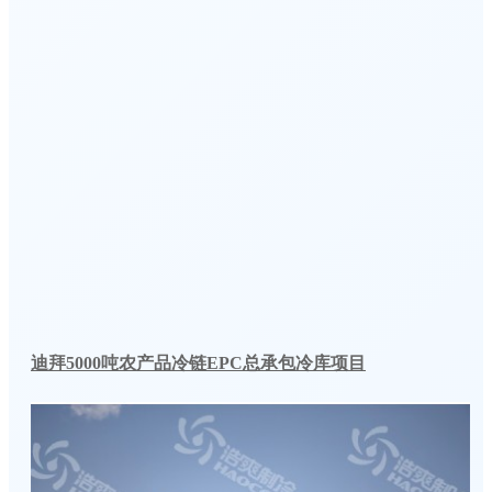
迪拜5000吨农产品冷链EPC总承包冷库项目