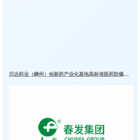
贝达药业（嵊州）创新药产业化基地高标准医药防爆冷库建造工程案例