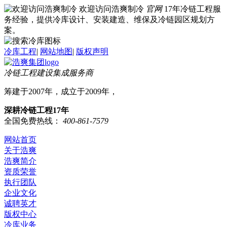
欢迎访问浩爽制冷
官网
17年冷链工程服
务经验，提供冷库设计、安装建造、维保及冷链园区规划方
案。
冷库工程
|
网站地图
|
版权声明
冷链工程建设集成服务商
筹建于2007年，成立于2009年，
深耕冷链工程17年
全国免费热线：
400-861-7579
网站首页
关于浩爽
浩爽简介
资质荣誉
执行团队
企业文化
诚聘英才
版权中心
冷库业务