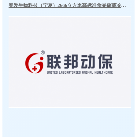
春发生物科技（宁夏）2666立方米高标准食品储藏冷库工程案例