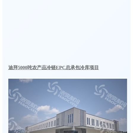
迪拜5000吨农产品冷链EPC总承包冷库项目