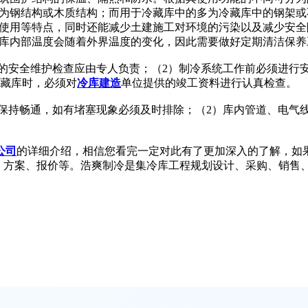
为钢结构或木质结构；而用于冷藏库中的多为冷藏库中的钢架或
使用等特点，同时还能减少土建施工对环境的污染以及减少安全
库内部温度会随着外界温度的变化，因此需要做好定期清洁保养
的安全维护检查应由专人负责；（2）制冷系统工作前必须进行
冷藏库时，必须对
冷库建造
单位提供的竣工资料进行认真检查。
保持畅通，如有堵塞现象必须及时排除；（2）库内管道、电气线
公司
的详细介绍，相信您看完一定对此有了更加深入的了解，如果
库设计、方案、报价等。浩爽制冷是集冷库工程规划设计、采购、销