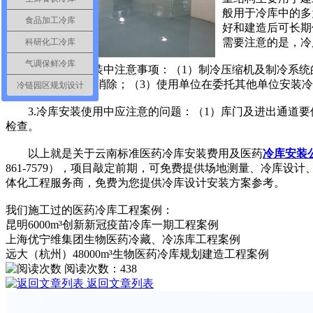
般用于冷库中的多
食品加工冷库
好和建造后可长期
需要注意的是，冷
科研化工冷库
气调保鲜冷库
2.冷库设计安装中注意事项：（1）制冷压缩机及制冷系统
塔变形等）应及时消除；（3）使用单位在委托其他单位安装
冷链园区规划设计
3.冷库安装使用中应注意的问题：（1）库门及进出通道要
检查。
以上就是关于云南标准医药冷库安装费用及医药
冷库安装
861-7579），项目敲定前期，可免费提供场地测量、冷
体化工程服务商，免费为您提供冷库设计安装方案参考。
我们施工过的医药冷库工程案例：
昆明6000m³创新新冠疫苗冷库一期工程案例
上海优宁维集团生物医药冷藏、冷冻库工程案例
远大（杭州）48000m³生物医药冷库规划建造工程案例
阅读次数：
438
返回文章列表