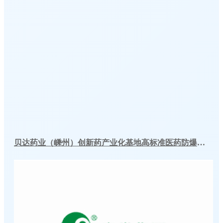
贝达药业（嵊州）创新药产业化基地高标准医药防爆冷库建造工程案例