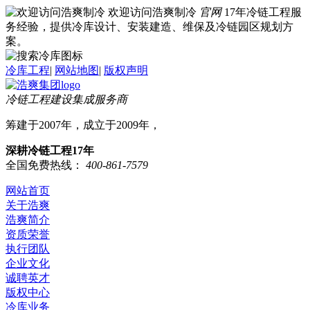
欢迎访问浩爽制冷
官网
17年冷链工程服
务经验，提供冷库设计、安装建造、维保及冷链园区规划方
案。
冷库工程
|
网站地图
|
版权声明
冷链工程建设集成服务商
筹建于2007年，成立于2009年，
深耕冷链工程17年
全国免费热线：
400-861-7579
网站首页
关于浩爽
浩爽简介
资质荣誉
执行团队
企业文化
诚聘英才
版权中心
冷库业务