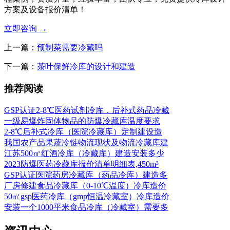
方案及设备报价清单！
立即咨询
→
上一篇：
预制菜需要冷藏吗
下一篇：
茶叶保鲜冷库的设计和建造
推荐阅读
GSP认证2-8℃医药试剂冷库，后补式药品冷藏
一级易爆炸固体物品的防爆冷藏库温度要求
2-8℃后补式冷库（医院冷藏库）定制建设造
我国农产品果蔬冷链物流现状及物流冷藏库建
江苏500㎡红酒冷库（冷藏库）建造安装多少
2023防爆医药冷藏库报价清单明细表,450m³
GSP认证医院药房冷藏库（药品冷库）建造多
厂房修建食品冷藏库（0-10℃温度）冷库造价
50㎡gsp医药冷库（gmp恒温冷藏室）冷库造价
安装一个1000平米食品冷库（冷藏室）需要多