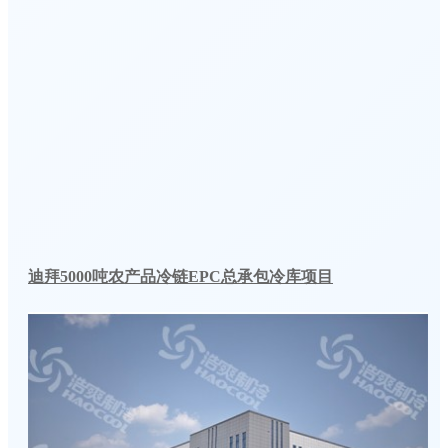
迪拜5000吨农产品冷链EPC总承包冷库项目