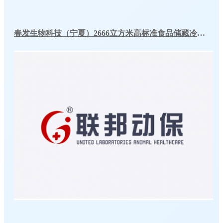
春发生物科技（宁夏）2666立方米高标准食品储藏冷库工程案例