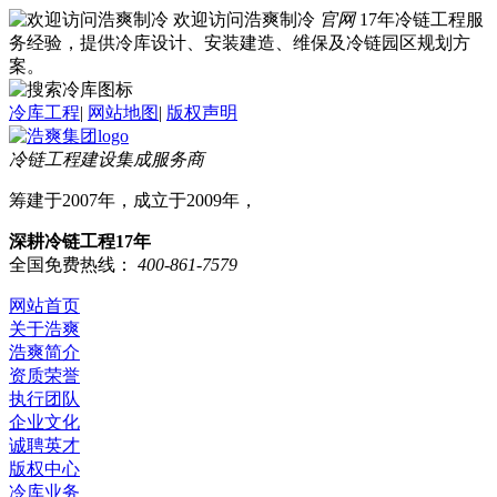
欢迎访问浩爽制冷
官网
17年冷链工程服
务经验，提供冷库设计、安装建造、维保及冷链园区规划方
案。
冷库工程
|
网站地图
|
版权声明
冷链工程建设集成服务商
筹建于2007年，成立于2009年，
深耕冷链工程17年
全国免费热线：
400-861-7579
网站首页
关于浩爽
浩爽简介
资质荣誉
执行团队
企业文化
诚聘英才
版权中心
冷库业务