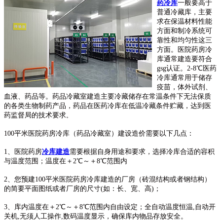
药冷库
一般要高于
普通冷藏库，主要
求在保温材料性能
方面和制冷系统可
靠性和均匀性这三
方面
。
医院药房冷
库
通常建造要符合
gsg认证。2
-
8℃
医药
冷库
通常用于储存
疫苗，体外试剂、
血液
、
药品
等。
药品冷藏室
建造主要冷藏储存在常温条件下无法保质
的各类生物制药产品，
药品
在医药冷库在低温冷藏条件贮藏，达到医
药监督局的技术要求
。
100平米医院药房冷库（药品冷藏室）建设造价需要以下几点：
1、
医院药房
冷库建造
需要根据自身用途和要求，选择冷库合适的容积
与温度范围；温度在＋2℃～＋8℃范围内
2、您预建100
平米医院药房冷库
建造的厂房（砖混结构或者钢结构）
的简要平面图纸或者厂房的尺寸(如：长、宽、高)；
3、库内温度在＋2℃～＋8℃范围内自由设定；全自动温度恒温,自动开
关机,无须人工操作,数码温度显示，确保库内物品存放安全。