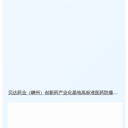
贝达药业（嵊州）创新药产业化基地高标准医药防爆冷库建造工程案例