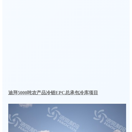
迪拜5000吨农产品冷链EPC总承包冷库项目