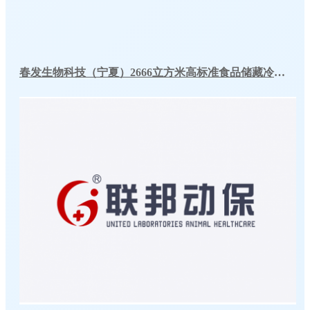
春发生物科技（宁夏）2666立方米高标准食品储藏冷库工程案例