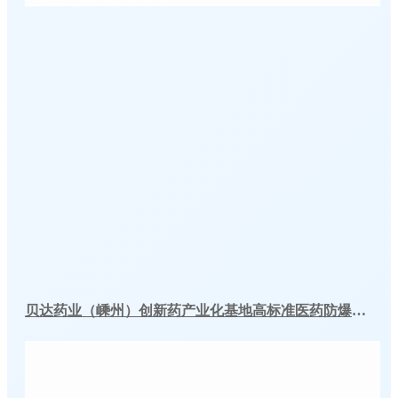
贝达药业（嵊州）创新药产业化基地高标准医药防爆冷库建造工程案例