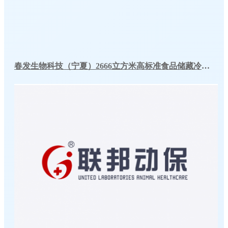
春发生物科技（宁夏）2666立方米高标准食品储藏冷库工程案例