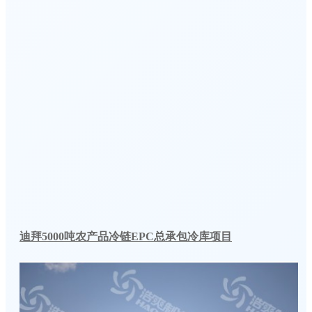
迪拜5000吨农产品冷链EPC总承包冷库项目