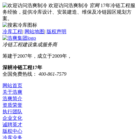
欢迎访问浩爽制冷
官网
17年冷链工程服
务经验，提供冷库设计、安装建造、维保及冷链园区规划方
案。
冷库工程
|
网站地图
|
版权声明
冷链工程建设集成服务商
筹建于2007年，成立于2009年，
深耕冷链工程17年
全国免费热线：
400-861-7579
网站首页
关于浩爽
浩爽简介
资质荣誉
执行团队
企业文化
诚聘英才
版权中心
冷库业务