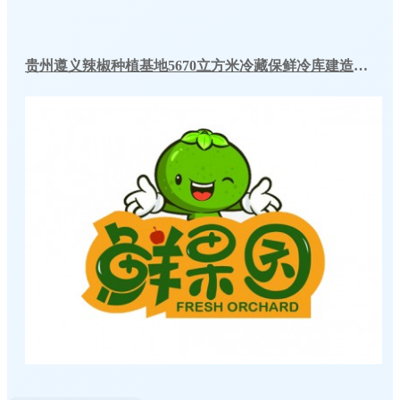
贵州遵义辣椒种植基地5670立方米冷藏保鲜冷库建造工程案例