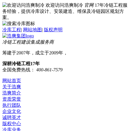
欢迎访问浩爽制冷
官网
17年冷链工程服
务经验，提供冷库设计、安装建造、维保及冷链园区规划方
案。
冷库工程
|
网站地图
|
版权声明
冷链工程建设集成服务商
筹建于2007年，成立于2009年，
深耕冷链工程17年
全国免费热线：
400-861-7579
网站首页
关于浩爽
浩爽简介
资质荣誉
执行团队
企业文化
诚聘英才
版权中心
冷库业务