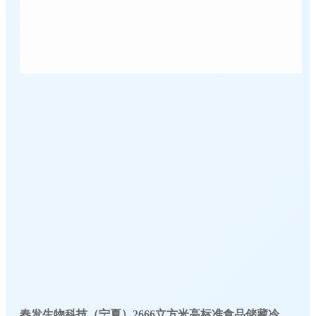
春发生物科技（宁夏）2666立方米高标准食品储藏冷库工程案例