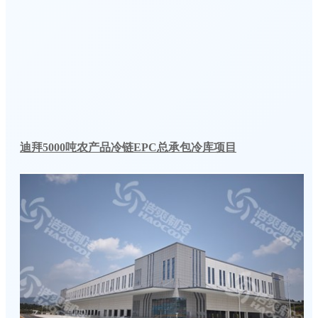
迪拜5000吨农产品冷链EPC总承包冷库项目