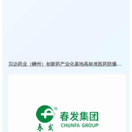
贝达药业（嵊州）创新药产业化基地高标准医药防爆冷库建造工程案例