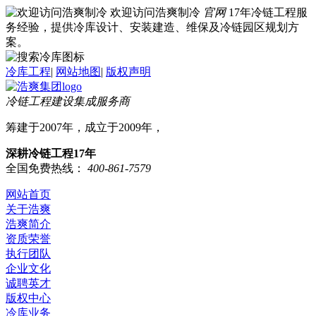
欢迎访问浩爽制冷
官网
17年冷链工程服
务经验，提供冷库设计、安装建造、维保及冷链园区规划方
案。
冷库工程
|
网站地图
|
版权声明
冷链工程建设集成服务商
筹建于2007年，成立于2009年，
深耕冷链工程17年
全国免费热线：
400-861-7579
网站首页
关于浩爽
浩爽简介
资质荣誉
执行团队
企业文化
诚聘英才
版权中心
冷库业务