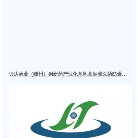
贝达药业（嵊州）创新药产业化基地高标准医药防爆冷库建造工程案例