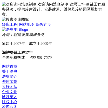
欢迎访问浩爽制冷
官网
17年冷链工程服
务经验，提供冷库设计、安装建造、维保及冷链园区规划方
案。
冷库工程
|
网站地图
|
版权声明
冷链工程建设集成服务商
筹建于2007年，成立于2009年，
深耕冷链工程17年
全国免费热线：
400-861-7579
网站首页
关于浩爽
浩爽简介
资质荣誉
执行团队
企业文化
诚聘英才
版权中心
冷库业务