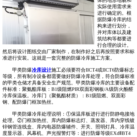
体的地形地貌和
实际使用需求来
进行确定的。根
据防爆冷库的结
构来进行划分，
并对库体以及建
筑结构等都要进
行合理的设计。
然后将设计图纸交由厂家制作，在制作好之后再按照要求和标
准进行安装。这就是一套完整的防爆冷库施工方案。
甲类防爆
冷库设计
施工必须要符合IICT4或IICT6防爆标志
等级，所有制冷设备都需要做好防爆冷库处理，符合防爆标准
的甲类仓储才具备安全生产规范。甲类防爆冷库的主要设备配
件标准：聚氨酯库板：B1级阻燃PIR双面彩钢板/A级防火酚醛
冷库保温板。冷库门（聚氨酯材质）：B1级阻燃、双面彩
钢、配防爆门框加热丝。
甲类防爆冷库处理说明：①保温库板进行进行防静电接地
处理。②门框加热丝、库内防爆标志灯、蒸发器、库内穿线镀
锌钢管连线盒、库内电器防爆辅件、开关、照明灯具、冷库温
度显示器、风幕机、声光报警灯等：进行防爆等级EXdⅡBT4