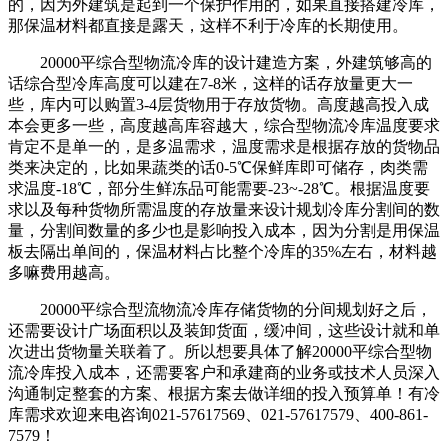
的，因为外建筑是起到一个保护作用的，如果直接搭建冷库，
那保温材料都直接是露天，这样不利于冷库的长期使用。
20000平综合型物流冷库的设计建造方案，外建筑够高的
话综合型冷库高度可以建在7-8米，这样的话存放量更大一
些，库内可以购置3-4层货物用于存放货物。高度越高投入成
本会更多一些，高度越高库容越大，综合型物流冷库温度要求
肯定不是单一的，是多温需求，温度需求是根据存放的货物品
类来决定的，比如果蔬类的话0-5℃保鲜库即可储存，肉类需
求温度-18℃，部分生鲜冻品可能需要-23~-28℃。根据温度要
求以及每种货物所需温度的存放量来设计规划冷库分割间的数
量，分割间数量的多少也是影响投入成本，因为分割是用保温
板去隔出单间的，保温材料占比整个冷库的35%左右，材料越
多嘛费用越高。
20000平综合型流物流冷库存储货物的分间规划好之后，
还需要设计广场面积以及装卸货面，缓冲间，这些设计就和单
次进出货物量关联着了。所以想要具体了解20000平综合型物
流冷库投入成本，还需要客户和承建商的业务或技术人员深入
沟通制定整套的方案、根据方案去做详细的投入预算单！有冷
库需求欢迎来电咨询021-57617569、021-57617579、400-861-
7579！