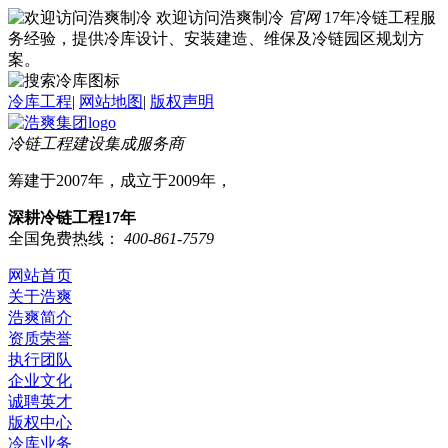
欢迎访问浩爽制冷
官网
17年冷链工程服
务经验，提供冷库设计、安装建造、维保及冷链园区规划方
案。
冷库工程
|
网站地图
|
版权声明
冷链工程建设集成服务商
筹建于2007年，成立于2009年，
深耕冷链工程17年
全国免费热线：
400-861-7579
网站首页
关于浩爽
浩爽简介
资质荣誉
执行团队
企业文化
诚聘英才
版权中心
冷库业务