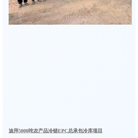
迪拜5000吨农产品冷链EPC总承包冷库项目