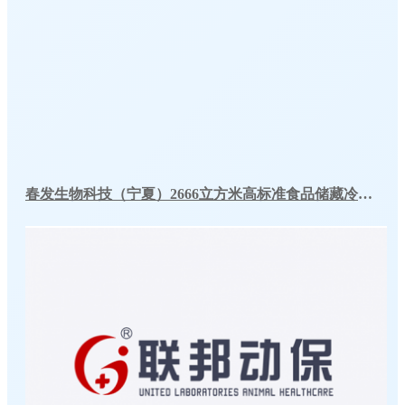
春发生物科技（宁夏）2666立方米高标准食品储藏冷库工程案例