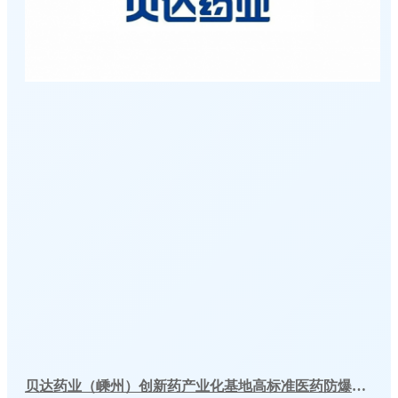
贝达药业（嵊州）创新药产业化基地高标准医药防爆冷库建造工程案例