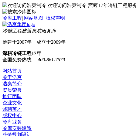
欢迎访问浩爽制冷
官网
17年冷链工程
冷库工程
|
网站地图
|
版权声明
冷链工程建设集成服务商
筹建于2007年，成立于2009年，
深耕冷链工程17年
全国免费热线：
400-861-7579
网站首页
关于浩爽
浩爽简介
资质荣誉
执行团队
企业文化
诚聘英才
版权中心
冷库业务
冷库安装建造
冷链规划设计