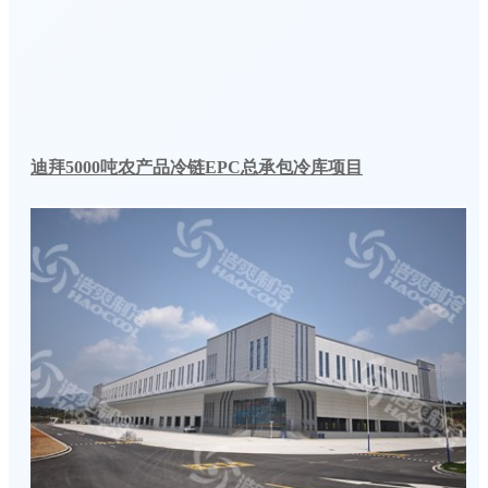
迪拜5000吨农产品冷链EPC总承包冷库项目