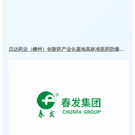
贝达药业（嵊州）创新药产业化基地高标准医药防爆冷库建造工程案例