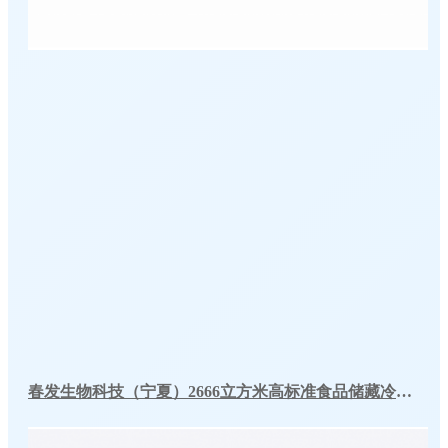
春发生物科技（宁夏）2666立方米高标准食品储藏冷库工程案例