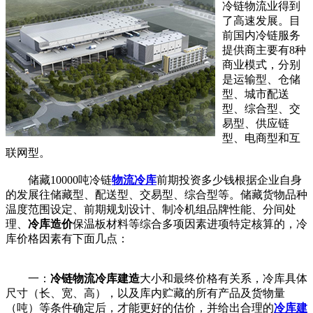
冷链物流业得到
了高速发展。目
前国内冷链服务
提供商主要有8种
商业模式，分别
是运输型、仓储
型、城市配送
型、综合型、交
易型、供应链
型、电商型和互
联网型。
储藏10000吨冷链
物流冷库
前期投资多少钱根据企业自身
的发展往储藏型、配送型、交易型、综合型等。储藏货物品种
温度范围设定、前期规划设计、制冷机组品牌性能、分间处
理、
冷库造价
保温板材料等综合多项因素进项特定核算的，冷
库价格因素有下面几点：
一：
冷链物流
冷库建造
大小和最终价格有关系，冷库具体
尺寸（长、宽、高），以及库内贮藏的所有产品及货物量
（吨）等条件确定后，才能更好的估价，并给出合理的
冷库建