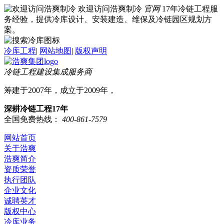
欢迎访问浩爽制冷
官网
17年冷链工程服
务经验，提供冷库设计、安装建造、维保及冷链园区规划方
案。
冷库工程
|
网站地图
|
版权声明
冷链工程建设集成服务商
筹建于2007年，成立于2009年，
深耕冷链工程17年
全国免费热线：
400-861-7579
网站首页
关于浩爽
浩爽简介
资质荣誉
执行团队
企业文化
诚聘英才
版权中心
冷库业务