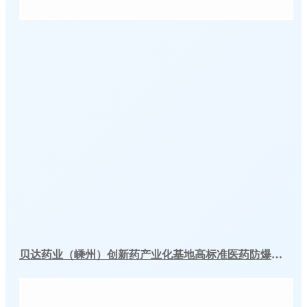
贝达药业（嵊州）创新药产业化基地高标准医药防爆冷库建造工程案例