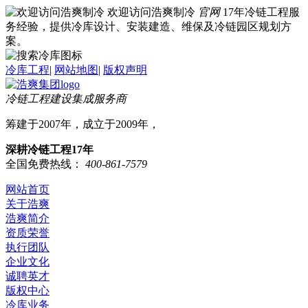
欢迎访问浩爽制冷
官网
17年冷链工程服
务经验，提供冷库设计、安装建造、维保及冷链园区规划方
案。
冷库工程
|
网站地图
|
版权声明
冷链工程建设集成服务商
筹建于2007年，成立于2009年，
深耕冷链工程17年
全国免费热线：
400-861-7579
网站首页
关于浩爽
浩爽简介
资质荣誉
执行团队
企业文化
诚聘英才
版权中心
冷库业务