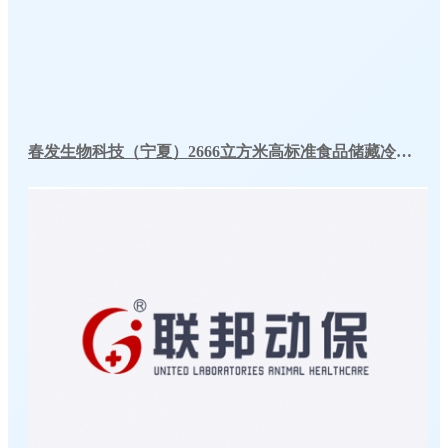
春发生物科技（宁夏）2666立方米高标准食品储藏冷库工程案例