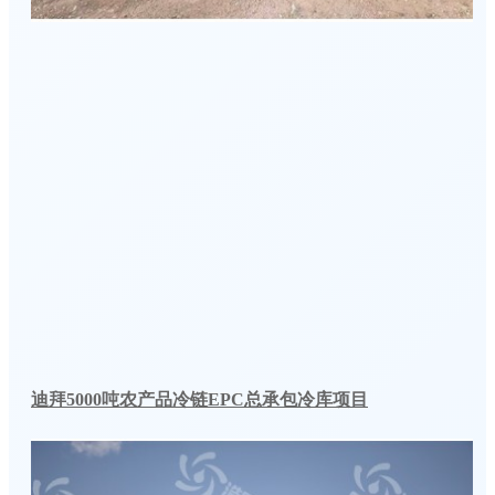
迪拜5000吨农产品冷链EPC总承包冷库项目