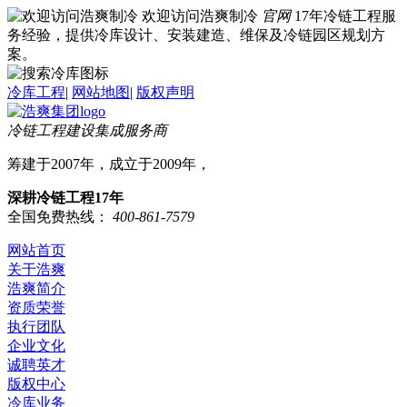
欢迎访问浩爽制冷
官网
17年冷链工程服
务经验，提供冷库设计、安装建造、维保及冷链园区规划方
案。
冷库工程
|
网站地图
|
版权声明
冷链工程建设集成服务商
筹建于2007年，成立于2009年，
深耕冷链工程17年
全国免费热线：
400-861-7579
网站首页
关于浩爽
浩爽简介
资质荣誉
执行团队
企业文化
诚聘英才
版权中心
冷库业务