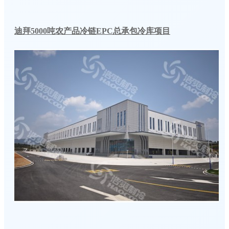
迪拜5000吨农产品冷链EPC总承包冷库项目