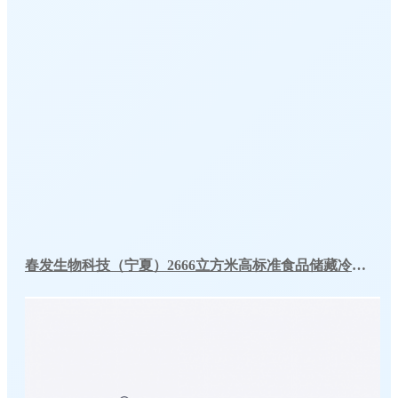
春发生物科技（宁夏）2666立方米高标准食品储藏冷库工程案例