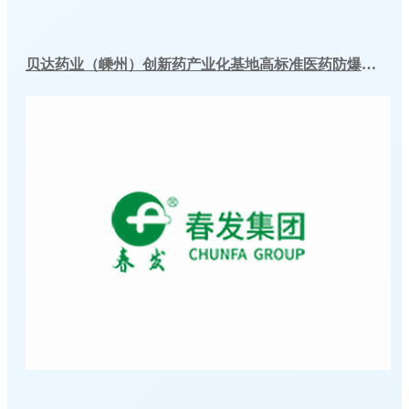
贝达药业（嵊州）创新药产业化基地高标准医药防爆冷库建造工程案例