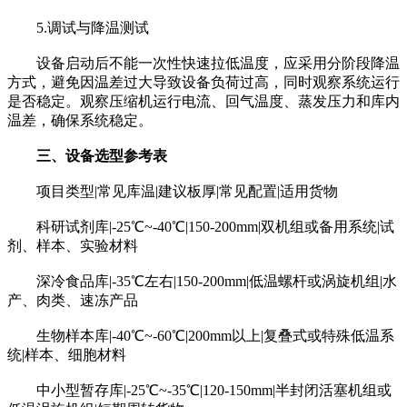
5.调试与降温测试
设备启动后不能一次性快速拉低温度，应采用分阶段降温
方式，避免因温差过大导致设备负荷过高，同时观察系统运行
是否稳定。观察压缩机运行电流、回气温度、蒸发压力和库内
温差，确保系统稳定。
三、设备选型参考表
项目类型|常见库温|建议板厚|常见配置|适用货物
科研试剂库|-25℃~-40℃|150-200mm|双机组或备用系统|试
剂、样本、实验材料
深冷食品库|-35℃左右|150-200mm|低温螺杆或涡旋机组|水
产、肉类、速冻产品
生物样本库|-40℃~-60℃|200mm以上|复叠式或特殊低温系
统|样本、细胞材料
中小型暂存库|-25℃~-35℃|120-150mm|半封闭活塞机组或