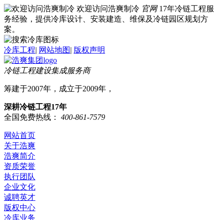
欢迎访问浩爽制冷
官网
17年冷链工程服
务经验，提供冷库设计、安装建造、维保及冷链园区规划方
案。
冷库工程
|
网站地图
|
版权声明
冷链工程建设集成服务商
筹建于2007年，成立于2009年，
深耕冷链工程17年
全国免费热线：
400-861-7579
网站首页
关于浩爽
浩爽简介
资质荣誉
执行团队
企业文化
诚聘英才
版权中心
冷库业务