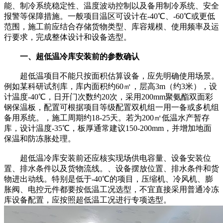
能、制冷系统稳定性、温度波动控制以及备用制冷系统、安全
报警等保障措施。一般项目温区可设计在-40℃、-60℃或更低
范围，施工前应结合存储货物类型、库容规模、使用频率及运
行要求，完成整体设计和设备选型。
一、超低温冷库安装前的参数确认
超低温项目不能只按面积估算设备，应先明确使用场景。
例如某科研试剂库，库内面积约60㎡，层高3m（约3米），设
计温度-40℃，日开门次数约20次，采用200mm聚氨酯双面彩
钢保温板，配置可根据项目等级配置双机组一用一备或多机组
备用系统。，施工周期约18-25天。若为200㎡低温水产暂存
库，设计温度-35℃，板厚通常建议150-200mm，并增加地面
保温和防冻胀处理。
超低温冷库安装前还应核实现场供电容量、设备安装位
置、排水条件以及货物流线。、设备摆放位置、排水条件和货
物进出动线。特别是低于-40℃的项目，压缩机、冷风机、膨
胀阀、电控元件都要按低温工况选型，不宜直接采用普通冷冻
库设备配置，应按照超低温工况进行专项选型。