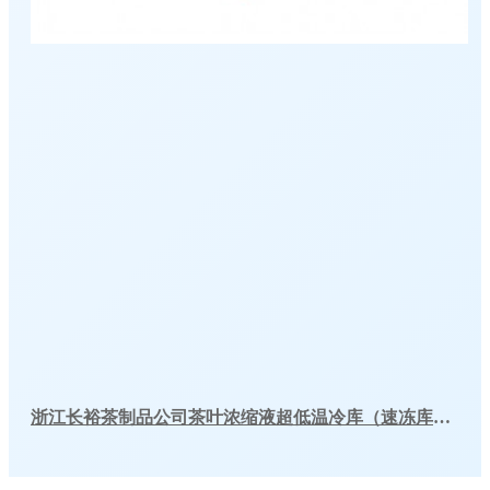
浙江长裕茶制品公司茶叶浓缩液超低温冷库（速冻库）工程建造方案