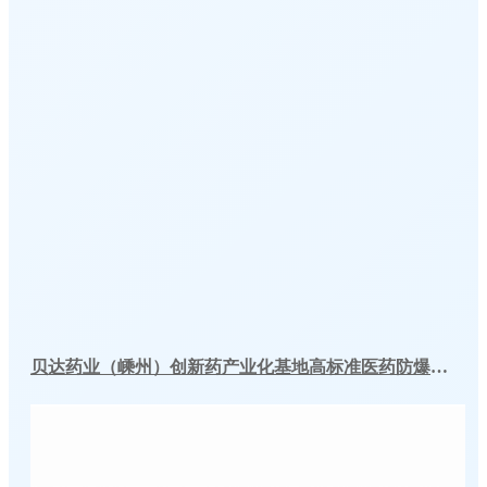
贝达药业（嵊州）创新药产业化基地高标准医药防爆冷库建造工程案例