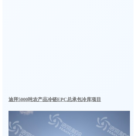
迪拜5000吨农产品冷链EPC总承包冷库项目