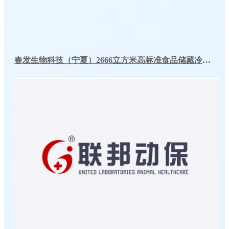
春发生物科技（宁夏）2666立方米高标准食品储藏冷库工程案例