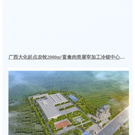
广西大化起点农牧2000m³畜禽肉类屠宰加工冷链中心建造冷库工程案例