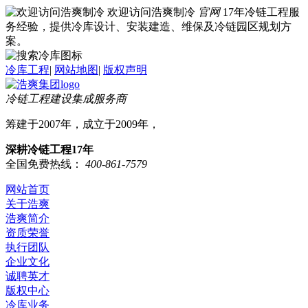
欢迎访问浩爽制冷
官网
17年冷链工程服
务经验，提供冷库设计、安装建造、维保及冷链园区规划方
案。
冷库工程
|
网站地图
|
版权声明
冷链工程建设集成服务商
筹建于2007年，成立于2009年，
深耕冷链工程17年
全国免费热线：
400-861-7579
网站首页
关于浩爽
浩爽简介
资质荣誉
执行团队
企业文化
诚聘英才
版权中心
冷库业务