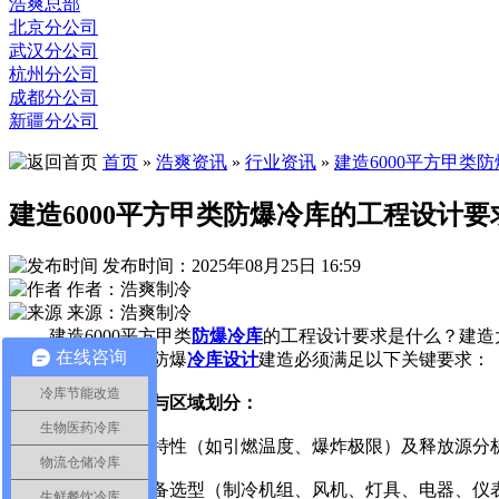
浩爽总部
北京分公司
武汉分公司
杭州分公司
成都分公司
新疆分公司
首页
»
浩爽资讯
»
行业资讯
»
建造6000平方甲类
建造6000平方甲类防爆冷库的工程设计
发布时间：2025年08月25日 16:59
作者：浩爽制冷
来源：浩爽制冷
建造6000平方甲类
防爆冷库
的工程设计要求是什么？建造
在线咨询
效能。严谨的甲类防爆
冷库设计
建造必须满足以下关键要求：
冷库节能改造
严格防爆等级与区域划分：
生物医药冷库
依据存储物质特性（如引燃温度、爆炸极限）及释放源分析，
物流仓储冷库
所有设计、设备选型（制冷机组、风机、灯具、电器、仪表等）必
生鲜餐饮冷库