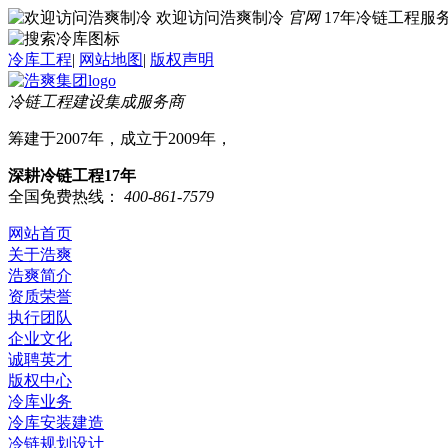
欢迎访问浩爽制冷
官网
17年冷链工程
冷库工程
|
网站地图
|
版权声明
冷链工程建设集成服务商
筹建于2007年，成立于2009年，
深耕冷链工程17年
全国免费热线：
400-861-7579
网站首页
关于浩爽
浩爽简介
资质荣誉
执行团队
企业文化
诚聘英才
版权中心
冷库业务
冷库安装建造
冷链规划设计