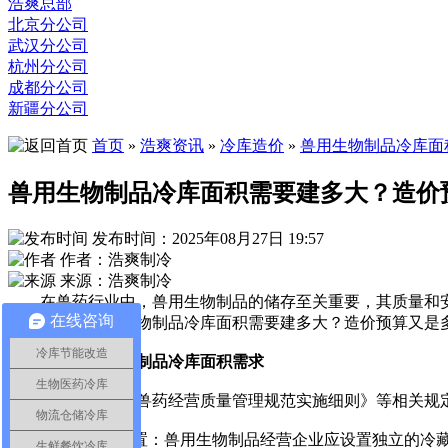
浩爽总部
北京分公司
武汉分公司
杭州分公司
成都分公司
新疆分公司
首页
»
浩爽资讯
»
冷库造价
»
兽用生物制品冷库面
兽用生物制品冷库面积需要建多大？造价
发布时间：2025年08月27日 19:57
作者：浩爽制冷
来源：浩爽制冷
在兽药行业中，兽用生物制品的储存至关重要，其质量和安
在线咨询
资。那么，兽用生物制品冷库面积需要建多大？造价预算又是
冷库节能改造
一、兽用生物制品冷库面积需求
生物医药冷库
根据《上海市兽药经营质量管理规范实施细则》等相关规定
物流仓储冷库
1.经营专区设置：兽用生物制品经营企业应设置独立的冷藏
生鲜餐饮冷库