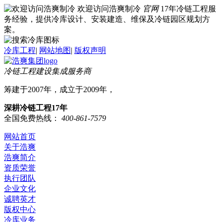
欢迎访问浩爽制冷
官网
17年冷链工程服
务经验，提供冷库设计、安装建造、维保及冷链园区规划方
案。
冷库工程
|
网站地图
|
版权声明
冷链工程建设集成服务商
筹建于2007年，成立于2009年，
深耕冷链工程17年
全国免费热线：
400-861-7579
网站首页
关于浩爽
浩爽简介
资质荣誉
执行团队
企业文化
诚聘英才
版权中心
冷库业务