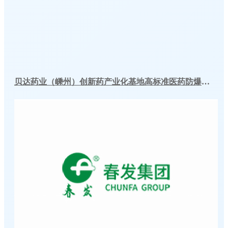
贝达药业（嵊州）创新药产业化基地高标准医药防爆冷库建造工程案例