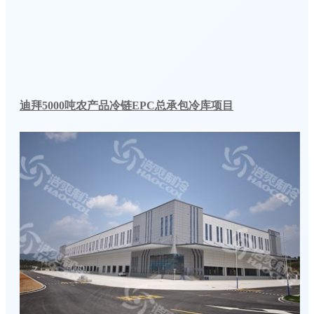
迪拜5000吨农产品冷链EPC总承包冷库项目