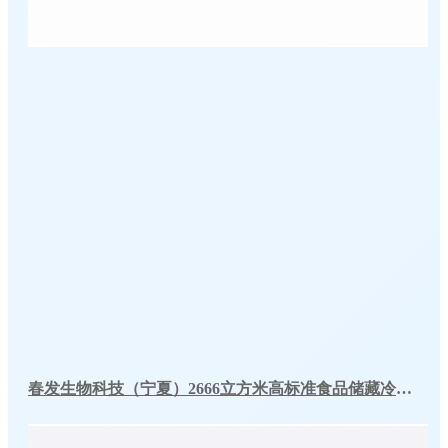
春发生物科技（宁夏）2666立方米高标准食品储藏冷库工程案例