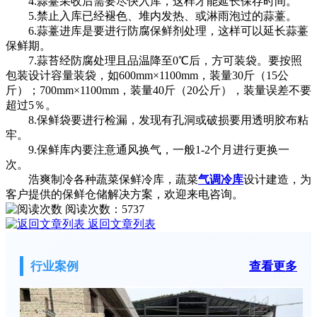
4.蒜薹采收后需要尽快入库，这样才能延长保存时间。
5.禁止入库已经褪色、堆内发热、或淋雨泡过的蒜薹。
6.蒜薹进库是要进行防腐保鲜剂处理，这样可以延长蒜薹
保鲜期。
7.蒜苔经防腐处理且品温降至0℃后，方可装袋。要按照
包装设计容量装袋，如600mm×1100mm，装量30斤（15公
斤）；700mm×1100mm，装量40斤（20公斤），装量误差不要
超过5％。
8.保鲜袋要进行检漏，发现有孔洞或破损要用透明胶布粘
牢。
9.保鲜库内要注意通风换气，一般1-2个月进行更换一
次。
浩爽制冷各种蔬菜保鲜冷库，蔬菜
气调冷库
设计建造，为
客户提供的保鲜仓储解决方案，欢迎来电咨询。
阅读次数：
5737
返回文章列表
行业案例
查看更多