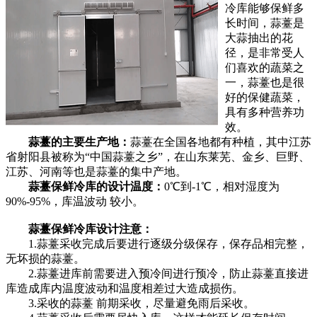
冷库能够保鲜多
长时间，蒜薹是
大蒜抽出的花
径，是非常受人
们喜欢的蔬菜之
一，蒜薹也是很
好的保健蔬菜，
具有多种营养功
效。
蒜薹的主要生产地：
蒜薹在全国各地都有种植，其中江苏
省射阳县被称为“中国蒜薹之乡”，在山东莱芜、金乡、巨野、
江苏、河南等也是蒜薹的集中产地。
蒜薹保鲜冷库的设计温度：
0℃到-1℃，相对湿度为
90%-95%，库温波动 较小。
蒜薹保鲜冷库设计注意：
1.蒜薹采收完成后要进行逐级分级保存，保存品相完整，
无坏损的蒜薹。
2.蒜薹进库前需要进入预冷间进行预冷，防止蒜薹直接进
库造成库内温度波动和温度相差过大造成损伤。
3.采收的蒜薹 前期采收，尽量避免雨后采收。