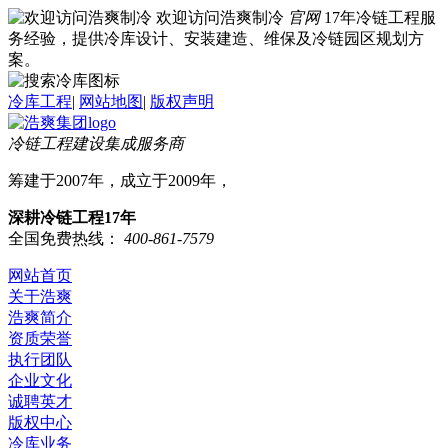
欢迎访问浩爽制冷
官网
17年冷链工程服
务经验，提供冷库设计、安装建造、维保及冷链园区规划方
案。
冷库工程
|
网站地图
|
版权声明
冷链工程建设集成服务商
筹建于2007年，成立于2009年，
深耕冷链工程17年
全国免费热线：
400-861-7579
网站首页
关于浩爽
浩爽简介
资质荣誉
执行团队
企业文化
诚聘英才
版权中心
冷库业务