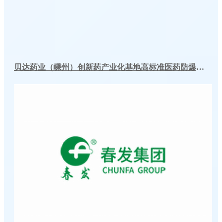
贝达药业（嵊州）创新药产业化基地高标准医药防爆冷库建造工程案例