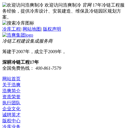
欢迎访问浩爽制冷
官网
17年冷链工程服
务经验，提供冷库设计、安装建造、维保及冷链园区规划方
案。
冷库工程
|
网站地图
|
版权声明
冷链工程建设集成服务商
筹建于2007年，成立于2009年，
深耕冷链工程17年
全国免费热线：
400-861-7579
网站首页
关于浩爽
浩爽简介
资质荣誉
执行团队
企业文化
诚聘英才
版权中心
冷库业务