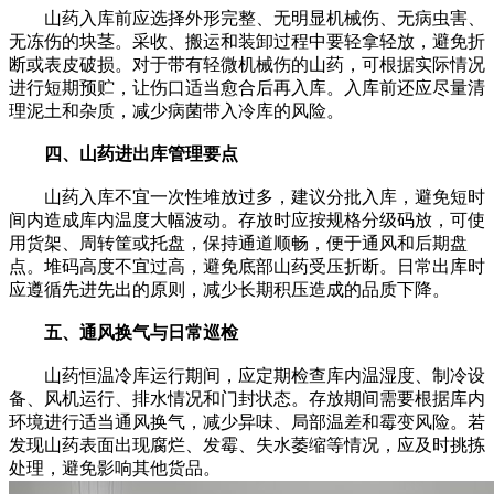
山药入库前应选择外形完整、无明显机械伤、无病虫害、
无冻伤的块茎。采收、搬运和装卸过程中要轻拿轻放，避免折
断或表皮破损。对于带有轻微机械伤的山药，可根据实际情况
进行短期预贮，让伤口适当愈合后再入库。入库前还应尽量清
理泥土和杂质，减少病菌带入冷库的风险。
四、山药进出库管理要点
山药入库不宜一次性堆放过多，建议分批入库，避免短时
间内造成库内温度大幅波动。存放时应按规格分级码放，可使
用货架、周转筐或托盘，保持通道顺畅，便于通风和后期盘
点。堆码高度不宜过高，避免底部山药受压折断。日常出库时
应遵循先进先出的原则，减少长期积压造成的品质下降。
五、通风换气与日常巡检
山药恒温冷库运行期间，应定期检查库内温湿度、制冷设
备、风机运行、排水情况和门封状态。存放期间需要根据库内
环境进行适当通风换气，减少异味、局部温差和霉变风险。若
发现山药表面出现腐烂、发霉、失水萎缩等情况，应及时挑拣
处理，避免影响其他货品。