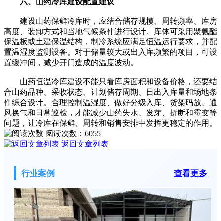
六、山药冷库建设配置建议
建设山药保鲜冷库时，应结合储存规模、周转频率、库房
高度、装卸方式和当地气候条件进行设计。库体可采用聚氨酯
保温板或土建保温结构，制冷系统应满足恒温运行要求，并配
置温湿度监测设备。对于储量较大或出入库频繁的项目，可设
置缓冲间，减少开门造成的温度波动。
山药恒温冷库建设不能只看库房面积和设备价格，还要结
合山药品种、采收状态、计划储存周期、日出入库量和场地条
件综合设计。合理控制温湿度、做好分级入库、货架码放、通
风换气和日常巡检，才能减少山药失水、发芽、折断和霉变等
问题，让冷库在保鲜、周转和销售安排中发挥更稳定的作用。
阅读次数：
6055
返回文章列表
行业案例
查看更多