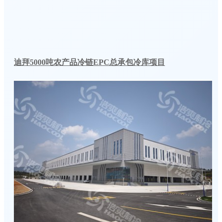
迪拜5000吨农产品冷链EPC总承包冷库项目