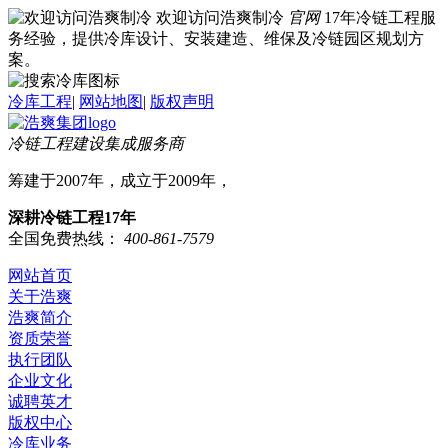
欢迎访问浩爽制冷
官网
17年冷链工程服
务经验，提供冷库设计、安装建造、维保及冷链园区规划方
案。
冷库工程
|
网站地图
|
版权声明
冷链工程建设集成服务商
筹建于2007年，成立于2009年，
深耕冷链工程17年
全国免费热线：
400-861-7579
网站首页
关于浩爽
浩爽简介
资质荣誉
执行团队
企业文化
诚聘英才
版权中心
冷库业务