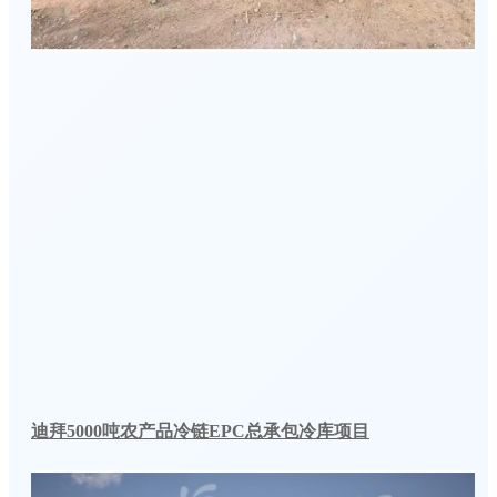
迪拜5000吨农产品冷链EPC总承包冷库项目