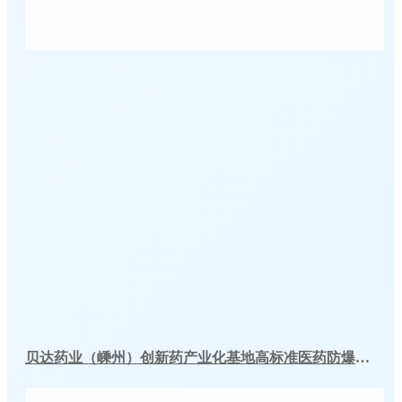
贝达药业（嵊州）创新药产业化基地高标准医药防爆冷库建造工程案例