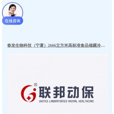
春发生物科技（宁夏）2666立方米高标准食品储藏冷库工程案例