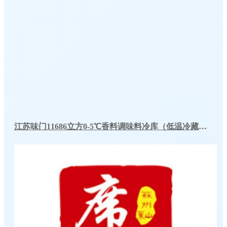
江苏味门11686立方0-5℃香料调味料冷库（低温冷藏库）建造方案