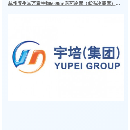
杭州养生堂万泰生物6600m³医药冷库（低温冷藏库）工程案例