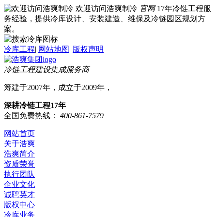
欢迎访问浩爽制冷
官网
17年冷链工程服
务经验，提供冷库设计、安装建造、维保及冷链园区规划方
案。
冷库工程
|
网站地图
|
版权声明
冷链工程建设集成服务商
筹建于2007年，成立于2009年，
深耕冷链工程17年
全国免费热线：
400-861-7579
网站首页
关于浩爽
浩爽简介
资质荣誉
执行团队
企业文化
诚聘英才
版权中心
冷库业务