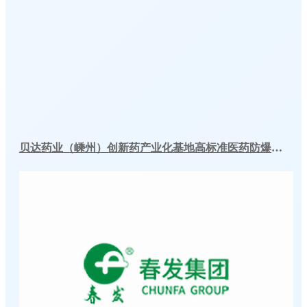
贝达药业（嵊州）创新药产业化基地高标准医药防爆冷库建造工程案例