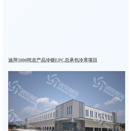
迪拜5000吨农产品冷链EPC总承包冷库项目