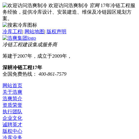
欢迎访问浩爽制冷
官网
17年冷链工程服
务经验，提供冷库设计、安装建造、维保及冷链园区规划方
案。
冷库工程
|
网站地图
|
版权声明
冷链工程建设集成服务商
筹建于2007年，成立于2009年，
深耕冷链工程17年
全国免费热线：
400-861-7579
网站首页
关于浩爽
浩爽简介
资质荣誉
执行团队
企业文化
诚聘英才
版权中心
冷库业务