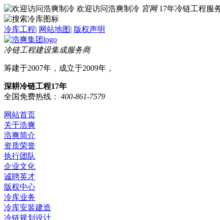
欢迎访问浩爽制冷
官网
17年冷链工程
冷库工程
|
网站地图
|
版权声明
冷链工程建设集成服务商
筹建于2007年，成立于2009年，
深耕冷链工程17年
全国免费热线：
400-861-7579
网站首页
关于浩爽
浩爽简介
资质荣誉
执行团队
企业文化
诚聘英才
版权中心
冷库业务
冷库安装建造
冷链规划设计