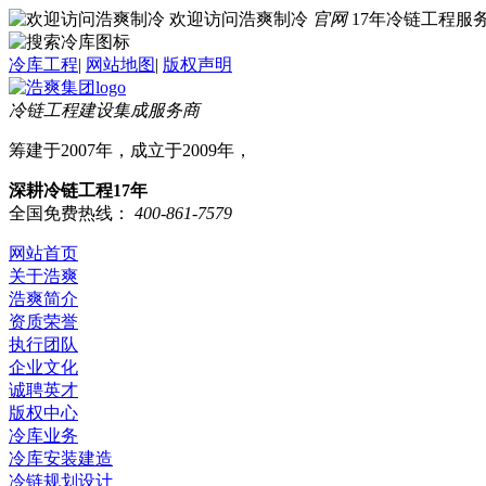
欢迎访问浩爽制冷
官网
17年冷链工程
冷库工程
|
网站地图
|
版权声明
冷链工程建设集成服务商
筹建于2007年，成立于2009年，
深耕冷链工程17年
全国免费热线：
400-861-7579
网站首页
关于浩爽
浩爽简介
资质荣誉
执行团队
企业文化
诚聘英才
版权中心
冷库业务
冷库安装建造
冷链规划设计